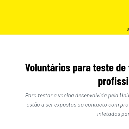
Skip
to
content
Ú
Voluntários para teste de
profiss
Para testar a vacina desenvolvida pela Uni
estão a ser expostos ao contacto com prof
infetados pa