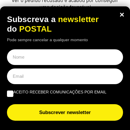
ver o pedido recusado e acabou por conseguir
uma decisão favorável
×
Subscreva a
newsletter
do
POSTAL
Pode sempre cancelar a qualquer momento
ACEITO RECEBER COMUNICAÇÕES POR EMAIL
Subscrever newsletter
ECONOMIA
,
NACIONAL
Saiba como levantar dinheiro da conta