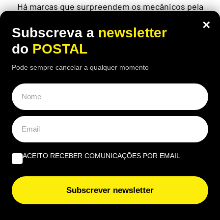
Há marcas que surpreendem os mecânicos pela
resistência e fiabilidade: descubra quais são os
×
carros que menos vão à oficina
Subscreva a
newsletter
do
POSTAL
Pode sempre cancelar a qualquer momento
ACEITO RECEBER COMUNICAÇÕES POR EMAIL
Subscrever newsletter
ALGARVE
,
GASTRONOMIA