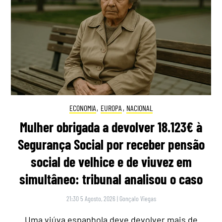
ECONOMIA
,
EUROPA
,
NACIONAL
Mulher obrigada a devolver 18.123€ à
Segurança Social por receber pensão
social de velhice e de viuvez em
simultâneo: tribunal analisou o caso
21:30 5 Agosto, 2026
|
Gonçalo Viegas
Uma viúva espanhola deve devolver mais de