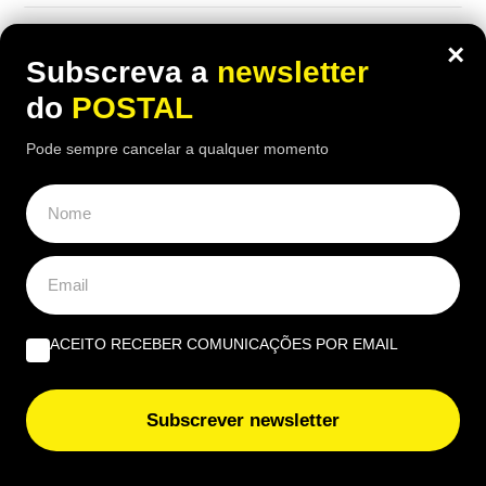
×
Subscreva a
newsletter
do
POSTAL
Pode sempre cancelar a qualquer momento
ACEITO RECEBER COMUNICAÇÕES POR EMAIL
ALGARVE
,
NACIONAL
Tiago viveu em Castro Marim e trocou a
Subscrever newsletter
engenharia pelos gelados artesanais da
família