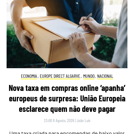
ECONOMIA
,
EUROPE DIRECT ALGARVE
,
MUNDO
,
NACIONAL
Nova taxa em compras online ‘apanha’
europeus de surpresa: União Europeia
esclarece quem não deve pagar
23:00 8 Agosto, 2026
|
João Luís
Uma taxa criada para encomendas de baixo valor