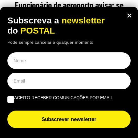
Funcionário de aeroporto avisa: se
tiver este acessório na mala esta pode
×
Subscreva a
newsletter
“não chegar ao avião”
do
POSTAL
22:20 8 Agosto, 2026
|
Gonçalo Viegas
Pode sempre cancelar a qualquer momento
Malas com este acessório podem falhar a leitura
da informação necessária e ter de ser revistas por
um funcionário, atrasando o processo de
carregamento no porão
ACEITO RECEBER COMUNICAÇÕES POR EMAIL
Subscrever newsletter