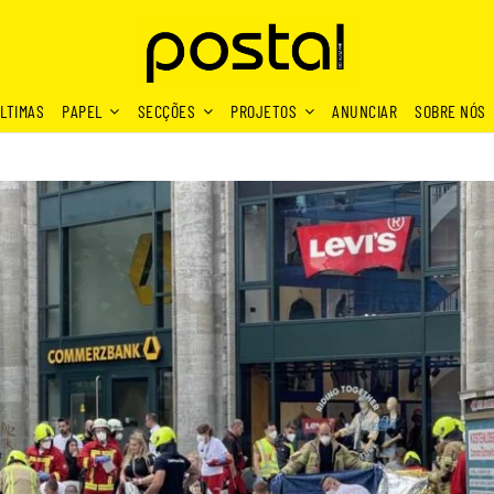
LTIMAS
PAPEL
SECÇÕES
PROJETOS
ANUNCIAR
SOBRE NÓS