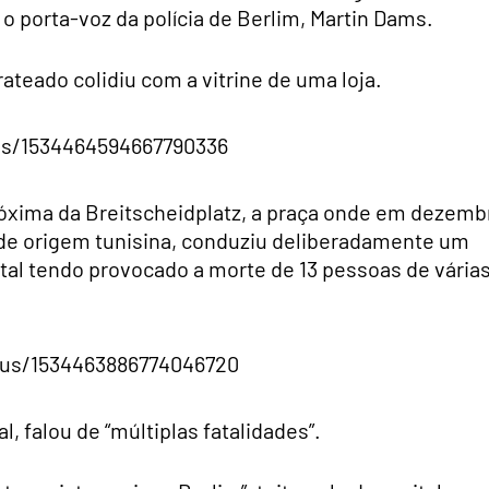
o porta-voz da polícia de Berlim, Martin Dams.
teado colidiu com a vitrine de uma loja.
us/1534464594667790336
óxima da Breitscheidplatz, a praça onde em dezemb
, de origem tunisina, conduziu deliberadamente um
al tendo provocado a morte de 13 pessoas de vária
tus/1534463886774046720
, falou de “múltiplas fatalidades”.