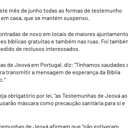
ste mês de junho todas as formas de testemunho
a em casa, que se mantém suspenso.
ntradas de novo em locais de maiores ajuntament
es bíblicas gratuitas e também nas ruas. Foi també
pedido de reclusos interessados.
as de Jeová em Portugal, diz: “Tínhamos saudades 
ra transmitir a mensagem de esperança da Bíblia
o.”
ja obrigatório por lei, “as Testemunhas de Jeová ao
, usarão máscara como precaução sanitária para si e
estemunhas de Jeová afirmam que “não estiveram