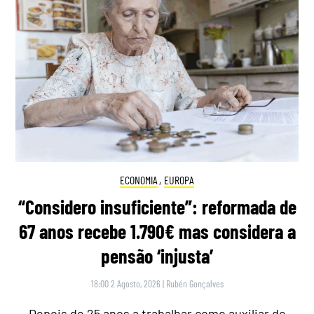
ECONOMIA
,
EUROPA
“Considero insuficiente”: reformada de
67 anos recebe 1.790€ mas considera a
pensão ‘injusta’
18:00 2 Agosto, 2026
|
Rubén Gonçalves
Depois de 25 anos a trabalhar como auxiliar de