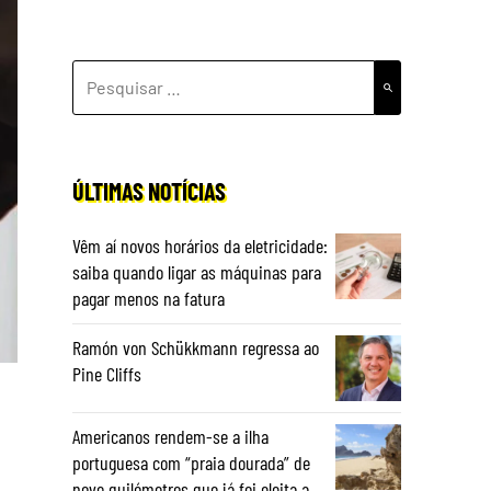
PESQUISAR
POR:
ÚLTIMAS NOTÍCIAS
Vêm aí novos horários da eletricidade:
saiba quando ligar as máquinas para
pagar menos na fatura
Ramón von Schükkmann regressa ao
Pine Cliffs
Americanos rendem-se a ilha
portuguesa com “praia dourada” de
nove quilómetros que já foi eleita a