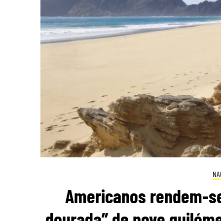
NA
Americanos rendem-se 
dourada” de nove quilómet