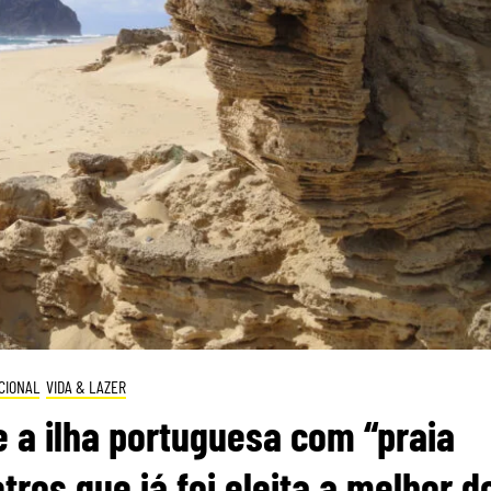
CIONAL
VIDA & LAZER
a ilha portuguesa com “praia
ros que já foi eleita a melhor d