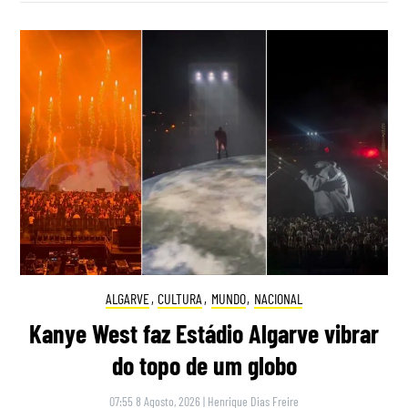
ALGARVE
,
CULTURA
,
MUNDO
,
NACIONAL
Kanye West faz Estádio Algarve vibrar
do topo de um globo
07:55 8 Agosto, 2026
|
Henrique Dias Freire