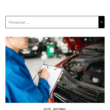
PESQUISAR
POR:
AUTO
,
NACIONAL