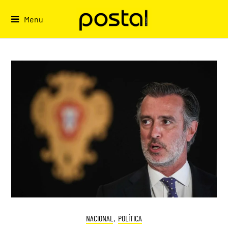
Skip
to
Menu
content
NACIONAL
,
POLÍTICA