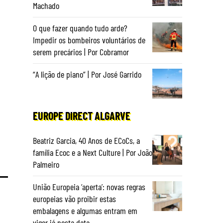
Machado
O que fazer quando tudo arde?
Impedir os bombeiros voluntários de
serem precários | Por Cobramor
“A lição de piano” | Por José Garrido
EUROPE DIRECT ALGARVE
Beatriz Garcia, 40 Anos de ECoCs, a
família Ecoc e a Next Culture | Por João
Palmeiro
União Europeia ‘aperta’: novas regras
europeias vão proibir estas
embalagens e algumas entram em
vigor já nesta data