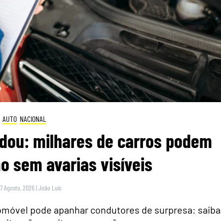
AUTO
NACIONAL
dou: milhares de carros podem
 sem avarias visíveis
 7 Agosto, 2026
|
João Luís
tomóvel pode apanhar condutores de surpresa: saiba