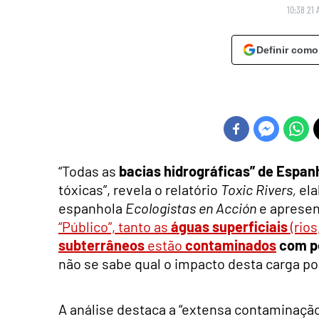
10:38 21 
Definir como
“Todas as
bacias hidrográficas” de Esp
tóxicas”, revela o relatório
Toxic Rivers,
ela
espanhola
Ecologistas en Acción
e apresen
“Público”, tanto as
águas superficiais
(rios
subterrâneos
estão
contaminados
com pe
não se sabe qual o impacto desta carga po
A análise destaca a “extensa contaminação