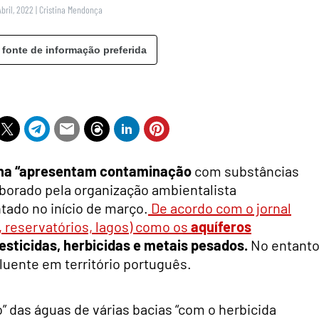
Abril, 2022
|
Cristina Mendonça
 fonte de informação preferida
anha “apresentam contaminação
com substâncias
borado pela organização ambientalista
tado no início de março.
De acordo com o jornal
, reservatórios, lagos) como os
aquíferos
sticidas, herbicidas e metais pesados.
No entanto
luente em território português.
” das águas de várias bacias “com o herbicida