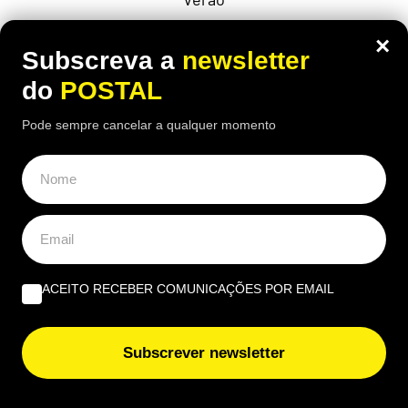
×
Subscreva a
newsletter
do
POSTAL
Pode sempre cancelar a qualquer momento
ACEITO RECEBER COMUNICAÇÕES POR EMAIL
ECONOMIA
,
EUROPA
Subscrever newsletter
“Considero insuficiente”: reformada de
67 anos recebe 1.790€ mas considera a