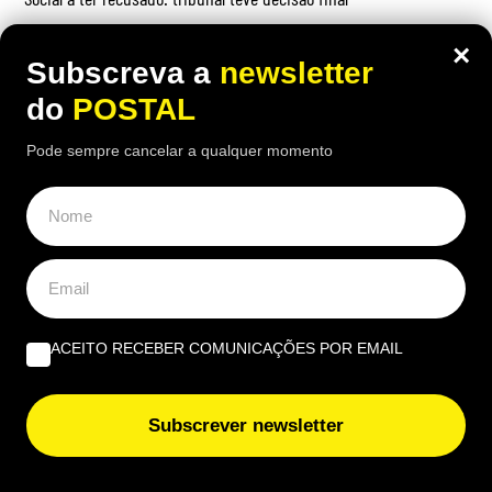
×
Subscreva a
newsletter
do
POSTAL
OPINIÃO
Pode sempre cancelar a qualquer momento
Governantes no Algarve: de reino a região transnacional
| Por Virgílio Machado
O que fazer quando tudo arde? Impedir os bombeiros
voluntários de serem precários | Por Cobramor
ACEITO RECEBER COMUNICAÇÕES POR EMAIL
“A lição de piano” | Por José Garrido
Subscrever newsletter
EUROPE DIRECT ALGARVE