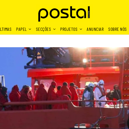
LTIMAS
PAPEL
SECÇÕES
PROJETOS
ANUNCIAR
SOBRE NÓS