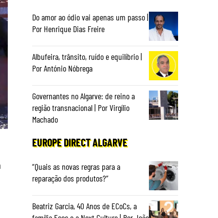
Do amor ao ódio vai apenas um passo |
Por Henrique Dias Freire
Albufeira, trânsito, ruído e equilíbrio |
Por António Nóbrega
Governantes no Algarve: de reino a
região transnacional | Por Virgílio
Machado
EUROPE DIRECT ALGARVE
a
“Quais as novas regras para a
reparação dos produtos?”
Beatriz Garcia, 40 Anos de ECoCs, a
família Ecoc e a Next Culture | Por João