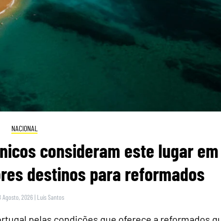
NACIONAL
itânicos consideram este lugar em
res destinos para reformados
8 Agosto, 2026
|
Luís Santos
rtugal pelas condições que oferece a reformados q