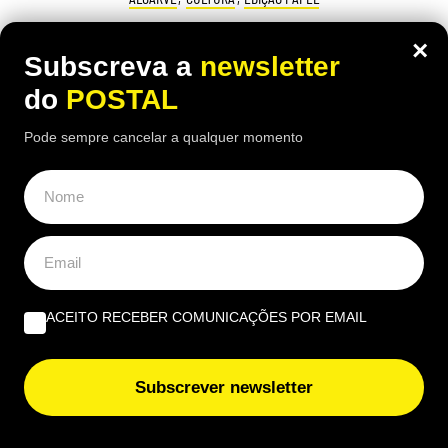
Entrevista a Fonseca Martins: “Nunca
×
Subscreva a
newsletter
deixei de pintar, desenhar e expor”
do
POSTAL
15:10 8 Agosto, 2026
|
Henrique Dias Freire
Pode sempre cancelar a qualquer momento
Fonseca Martins, artista tavirense, revisita o
percurso, explica a ligação ao Algarve e revela a
missão do novo espaço aberto em Altura
ACEITO RECEBER COMUNICAÇÕES POR EMAIL
Subscrever newsletter