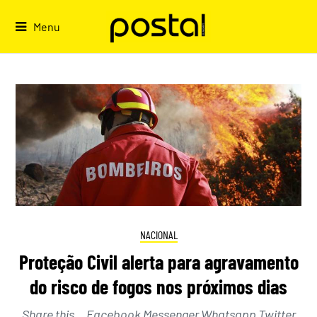
Skip
to
Menu
content
NACIONAL
Proteção Civil alerta para agravamento
do risco de fogos nos próximos dias
Share this… Facebook Messenger Whatsapp Twitter