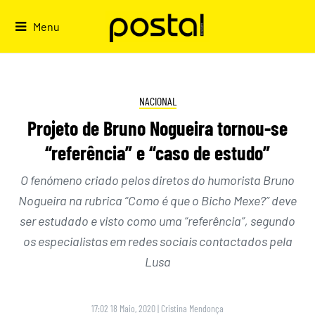
Skip
to
Menu
content
NACIONAL
Projeto de Bruno Nogueira tornou-se
“referência” e “caso de estudo”
O fenómeno criado pelos diretos do humorista Bruno
Nogueira na rubrica “Como é que o Bicho Mexe?” deve
ser estudado e visto como uma “referência”, segundo
os especialistas em redes sociais contactados pela
Lusa
17:02 18 Maio, 2020
|
Cristina Mendonça