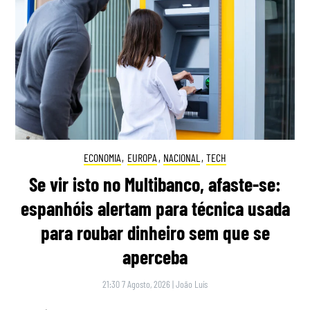
ECONOMIA
,
EUROPA
,
NACIONAL
,
TECH
Se vir isto no Multibanco, afaste-se:
espanhóis alertam para técnica usada
para roubar dinheiro sem que se
aperceba
21:30 7 Agosto, 2026
|
João Luís