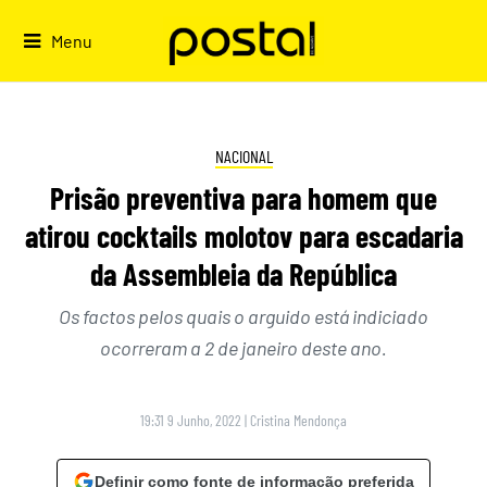
Skip
to
Menu
content
NACIONAL
Prisão preventiva para homem que
atirou cocktails molotov para escadaria
da Assembleia da República
Os factos pelos quais o arguido está indiciado
ocorreram a 2 de janeiro deste ano.
19:31 9 Junho, 2022
|
Cristina Mendonça
Definir como fonte de informação preferida