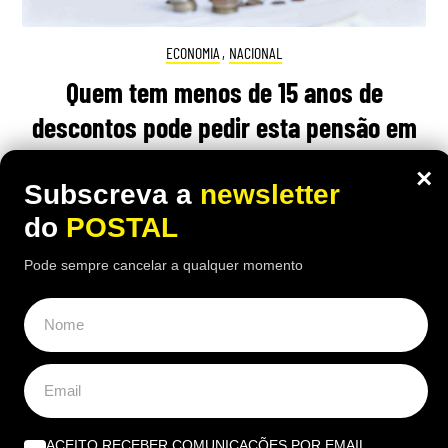
ECONOMIA
,
NACIONAL
Quem tem menos de 15 anos de
descontos pode pedir esta pensão em
Portugal se cumprir estes requisitos
×
Subscreva a
newsletter
17:00 7 Agosto, 2026
|
Rubén Gonçalves
do
POSTAL
Ter menos de 15 anos de descontos não significa,
necessariamente, ficar sem qualquer apoio na
Pode sempre cancelar a qualquer momento
idade da reforma
ÚLTIMAS NOTÍCIAS
Obras de 15 milhões em Quarteira concluídas após
ACEITO RECEBER COMUNICAÇÕES POR EMAIL