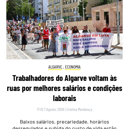
ALGARVE
,
ECONOMIA
Trabalhadores do Algarve voltam às
ruas por melhores salários e condições
laborais
17:10 7 Agosto, 2026
|
Cristina Mendonça
Baixos salários, precariedade, horários
desregulados e subida do custo de vida estão