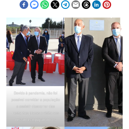
Devido à pandemia, não foi
possível convidar a população
a assistir descerrar das
restantes placas e visita aos
restantes equipamentos