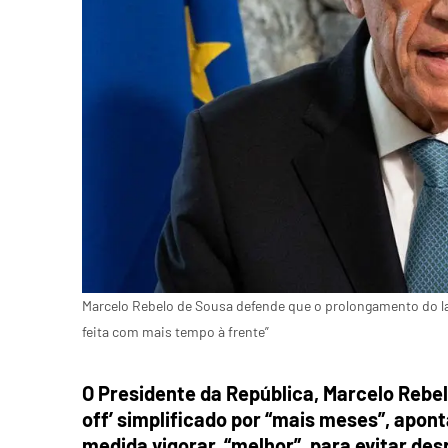
Marcelo Rebelo de Sousa defende que o prolongamento do lay
feita com mais tempo à frente”
O Presidente da República, Marcelo Rebel
off’ simplificado por “mais meses”, apon
medida vigorar, “melhor”, para evitar de