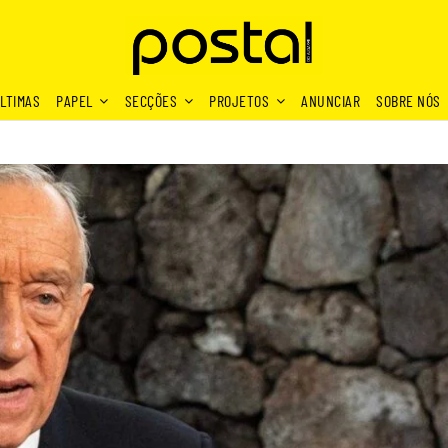
LTIMAS
PAPEL
SECÇÕES
PROJETOS
ANUNCIAR
SOBRE NÓS