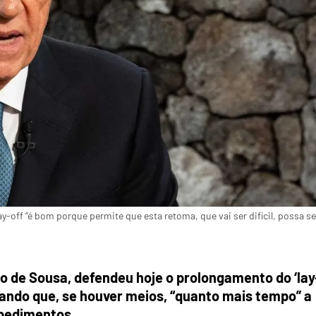
-off “é bom porque permite que esta retoma, que vai ser difícil, possa se
o de Sousa, defendeu hoje o prolongamento do ‘lay
tando que, se houver meios, “quanto mais tempo” a
spedimentos.