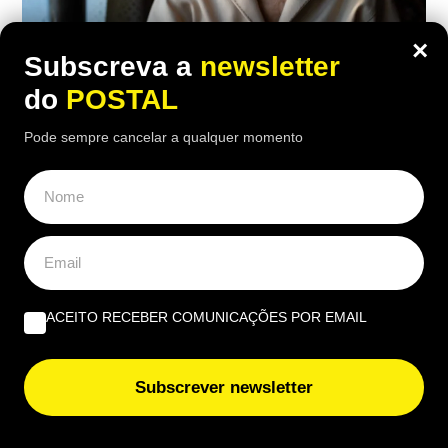
×
Subscreva a
newsletter
do
POSTAL
ECONOMIA
,
EUROPA
Pode sempre cancelar a qualquer momento
“No meu tempo ganhava 150€ mas
vivia melhor”: reformada compara
antigo salário com pensão atual de
1.100€
16:10 5 Agosto, 2026
|
Luís Santos
ACEITO RECEBER COMUNICAÇÕES POR EMAIL
Reformada espanhola revela como consegue gerir
mensalmente uma pensão de 1.100 euros perante
preços cada vez mais elevados
Subscrever newsletter