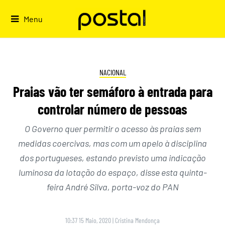
Skip
to
Menu
content
NACIONAL
Praias vão ter semáforo à entrada para
controlar número de pessoas
O Governo quer permitir o acesso às praias sem
medidas coercivas, mas com um apelo à disciplina
dos portugueses, estando previsto uma indicação
luminosa da lotação do espaço, disse esta quinta-
feira André Silva, porta-voz do PAN
10:37 15 Maio, 2020
|
Cristina Mendonça