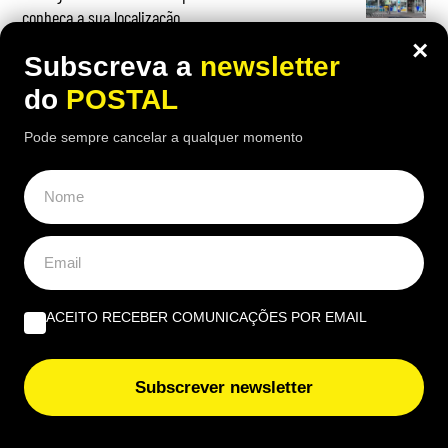
conheça a sua localização
×
Subscreva a
newsletter
do
POSTAL
OPINIÃO
Pode sempre cancelar a qualquer momento
Profissional não profissionalizada – Uma reflexão de
agosto | Por Ana Alexandra Resende
Quando viver no Algarve se torna um luxo | Por João
Rúben Silva
ACEITO RECEBER COMUNICAÇÕES POR EMAIL
Um olho no burro, outro no cigano | Por José Figueiredo
Santos
Subscrever newsletter
EUROPE DIRECT ALGARVE