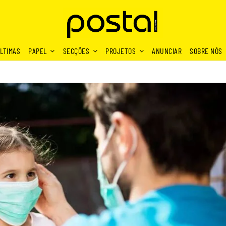
LTIMAS
PAPEL
SECÇÕES
PROJETOS
ANUNCIAR
SOBRE NÓS