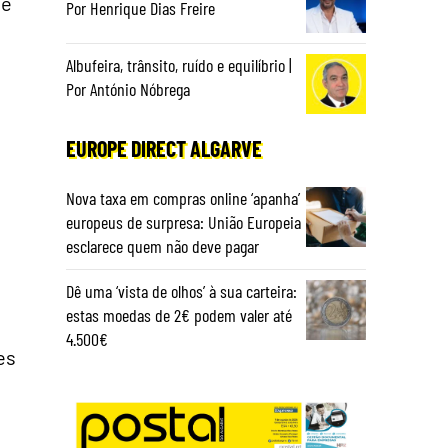
de
Por Henrique Dias Freire
Albufeira, trânsito, ruído e equilíbrio |
Por António Nóbrega
EUROPE DIRECT ALGARVE
Nova taxa em compras online ‘apanha’
europeus de surpresa: União Europeia
esclarece quem não deve pagar
Dê uma ‘vista de olhos’ à sua carteira:
estas moedas de 2€ podem valer até
4.500€
es