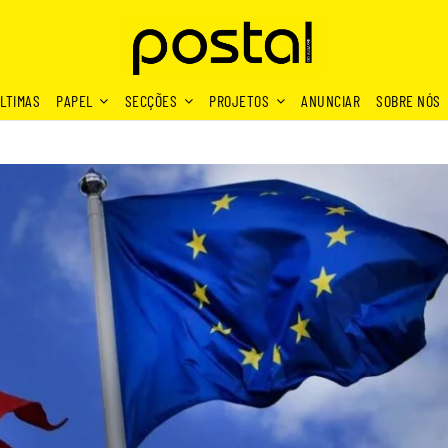
LTIMAS
PAPEL
SECÇÕES
PROJETOS
ANUNCIAR
SOBRE NÓS