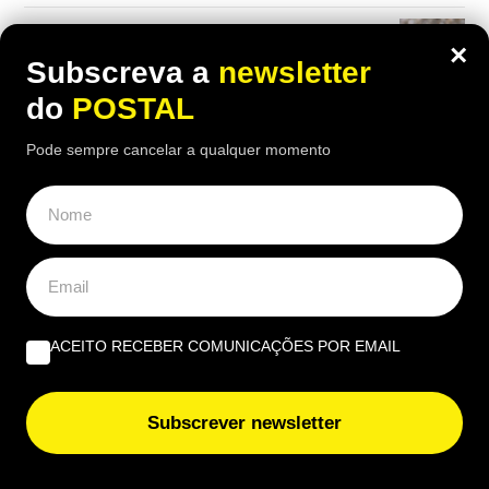
Dê uma ‘vista de olhos’ à sua carteira: estas moedas de
×
2€ podem valer até 4.500€
Subscreva a
newsletter
do
POSTAL
Pode sempre cancelar a qualquer momento
ACEITO RECEBER COMUNICAÇÕES POR EMAIL
Subscrever newsletter