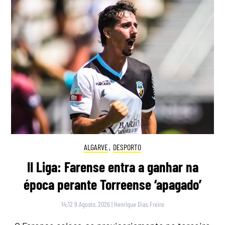
ALGARVE
,
DESPORTO
II Liga: Farense entra a ganhar na
época perante Torreense ‘apagado’
14:12 9 Agosto, 2026
|
Henrique Dias Freire