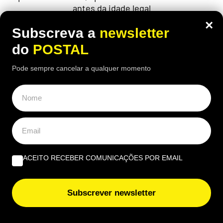
antes da idade legal
×
Subscreva a
newsletter
do
POSTAL
ÚLTIMAS NOTÍCIAS
Pode sempre cancelar a qualquer momento
Nem pneus nem travões: este problema afetou mais de
1,7 milhões de automóveis nas inspeções e muitos
condutores nem dão por ele
Algarve concentra quase 30% das receitas do turismo
em junho
ACEITO RECEBER COMUNICAÇÕES POR EMAIL
Adeus burlas no Multibanco: este truque deixa o seu
código PIN ‘impossível’ de adivinhar
Subscrever newsletter
II Liga: Farense entra a ganhar na época perante