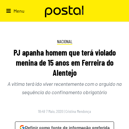
Skip
to
Menu
content
NACIONAL
PJ apanha homem que terá violado
menina de 15 anos em Ferreira do
Alentejo
A vitima terá ido viver recentemente com o arguido na
sequência do confinamento obrigatório
18:49 7 Maio, 2020
|
Cristina Mendonça
Definir como fonte de informação preferida