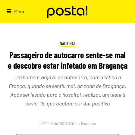
Skip
to
Menu
content
NACIONAL
Passageiro de autocarro sente-se mal
e descobre estar infetado em Bragança
Um homem viajava de autocarro, com destino a
França, quando se sentiu mal, na zona de Bragança.
Após ser levado para o hospital, realizou um teste à
covid-19, que acabou por dar positivo
10:21 10 Maio, 2020
|
Cristina Mendonça