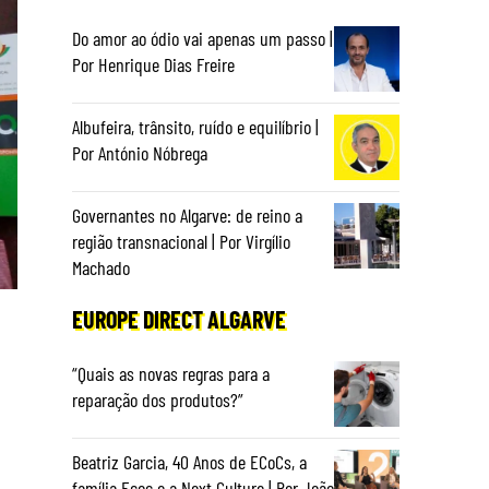
Do amor ao ódio vai apenas um passo |
Por Henrique Dias Freire
Albufeira, trânsito, ruído e equilíbrio |
Por António Nóbrega
Governantes no Algarve: de reino a
região transnacional | Por Virgílio
Machado
EUROPE DIRECT ALGARVE
“Quais as novas regras para a
reparação dos produtos?”
Beatriz Garcia, 40 Anos de ECoCs, a
família Ecoc e a Next Culture | Por João