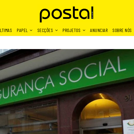
LTIMAS
PAPEL
SECÇÕES
PROJETOS
ANUNCIAR
SOBRE NÓS