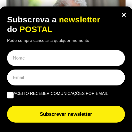
×
Subscreva a
newsletter
do
POSTAL
Pode sempre cancelar a qualquer momento
ECONOMIA
,
EUROPA
ACEITO RECEBER COMUNICAÇÕES POR EMAIL
Carpinteiro reformado de 91 anos com
incapacidade vê Segurança Social
Subscrever newsletter
recusar-lhe subida da pensão de 850€
para 1.547€: caso foi ‘parar’ a tribunal