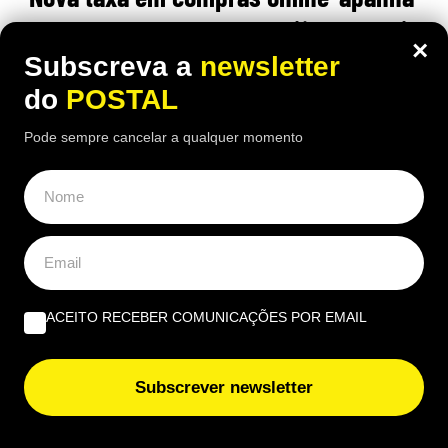
europeus de surpresa: União Europeia
×
esclarece quem não deve pagar
Subscreva a
newsletter
do
POSTAL
23:00 8 Agosto, 2026
|
João Luís
Pode sempre cancelar a qualquer momento
Uma taxa criada para encomendas de baixo valor
está a gerar dúvidas entre quem compra fora da
União Europeia
ACEITO RECEBER COMUNICAÇÕES POR EMAIL
Subscrever newsletter