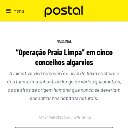
Skip
to
Menu
content
NACIONAL
“Operação Praia Limpa” em cinco
concelhos algarvios
A iniciativa visa remover (ao nível da faixa costeira e
dos fundos marinhos), ao longo de vários quilómetros,
os detritos de origem humana que nunca se deveriam
encontrar nos habitats naturais.
17:47 27 Abril, 2022
|
Cristina Mendonça