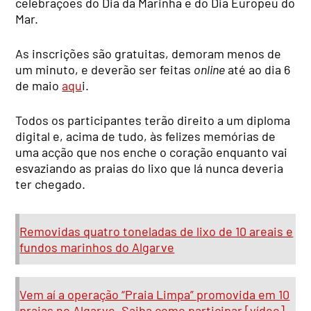
celebrações do Dia da Marinha e do Dia Europeu do
Mar.
As inscrições são gratuitas, demoram menos de
um minuto, e deverão ser feitas
online
até ao dia 6
de maio
aqu
i.
Todos os participantes terão direito a um diploma
digital e, acima de tudo, às felizes memórias de
uma acção que nos enche o coração enquanto vai
esvaziando as praias do lixo que lá nunca deveria
ter chegado.
Removidas quatro toneladas de lixo de 10 areais e
fundos marinhos do Algarve
Vem aí a operação “Praia Limpa” promovida em 10
praias no Algarve. Saiba como participar [vídeo]