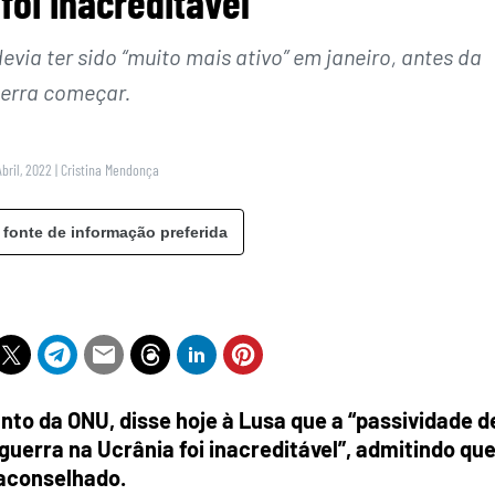
foi inacreditável”
via ter sido “muito mais ativo” em janeiro, antes da
erra começar.
Abril, 2022
|
Cristina Mendonça
 fonte de informação preferida
to da ONU, disse hoje à Lusa que a “passividade d
uerra na Ucrânia foi inacreditável”, admitindo que
 aconselhado.