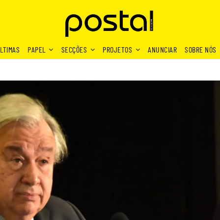
LTIMAS
PAPEL
SECÇÕES
PROJETOS
ANUNCIAR
SOBRE NÓS