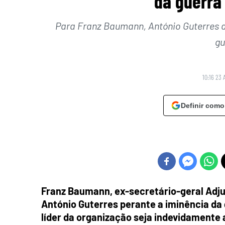
da guerra 
Para Franz Baumann, António Guterres de
gu
10:16 23 
Definir como
Franz Baumann, ex-secretário-geral Adjun
António Guterres perante a iminência da g
líder da organização seja indevidamente