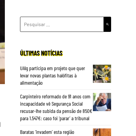
PESQUISAR
POR:
ÚLTIMAS NOTÍCIAS
UAlg participa em projeto que quer
levar novas plantas halófitas à
alimentação
Carpinteiro reformado de 91 anos com
incapacidade vê Segurança Social
recusar-lhe subida da pensão de 850€
para 1.547€: caso foi ‘parar’ a tribunal
a
Baratas ‘invadem’ esta região