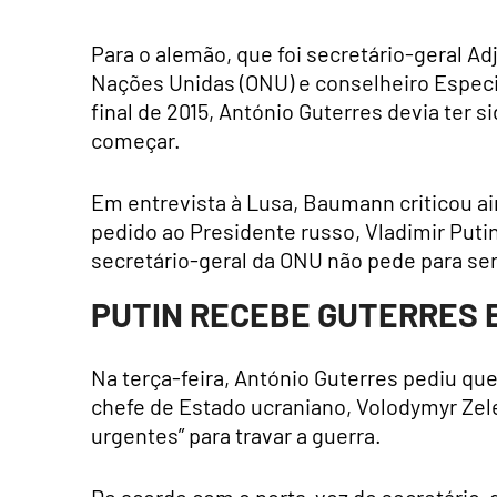
Para o alemão, que foi secretário-geral A
Nações Unidas (ONU) e conselheiro Especi
final de 2015, António Guterres devia ter s
começar.
Em entrevista à Lusa, Baumann criticou ai
pedido ao Presidente russo, Vladimir Put
secretário-geral da ONU não pede para ser 
PUTIN RECEBE GUTERRES 
Na terça-feira, António Guterres pediu qu
chefe de Estado ucraniano, Volodymyr Zele
urgentes” para travar a guerra.
De acordo com o porta-voz do secretário-ge