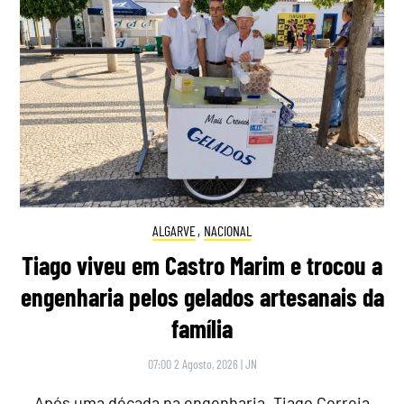
ALGARVE
,
NACIONAL
Tiago viveu em Castro Marim e trocou a
engenharia pelos gelados artesanais da
família
07:00 2 Agosto, 2026
|
JN
Após uma década na engenharia, Tiago Correia