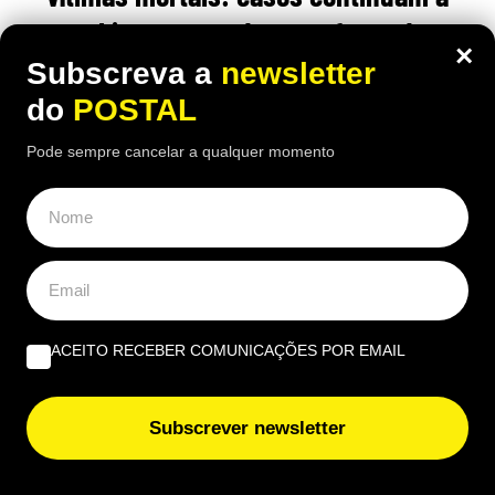
subir e esta pode ser a fonte de
×
contaminação
Subscreva a
newsletter
do
POSTAL
08:30 4 Agosto, 2026
|
Gonçalo Viegas
Pode sempre cancelar a qualquer momento
Com mais de 11.000 casos de infeção
contabilizados, esta doença intestinal está a gerar
algum pânico em diversos estados americanos
ÚLTIMAS NOTÍCIAS
ACEITO RECEBER COMUNICAÇÕES POR EMAIL
Novo livro de Fernando Messias analisa impacto da
inteligência artificial na prática jurídica
Subscrever newsletter
Praia de Faro recebe dois dias dedicados ao surf, às