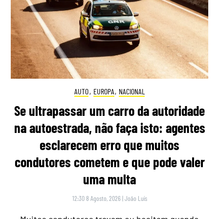
AUTO
,
EUROPA
,
NACIONAL
Se ultrapassar um carro da autoridade
na autoestrada, não faça isto: agentes
esclarecem erro que muitos
condutores cometem e que pode valer
uma multa
12:30 8 Agosto, 2026
|
João Luís
Muitos condutores travam ou hesitam quando