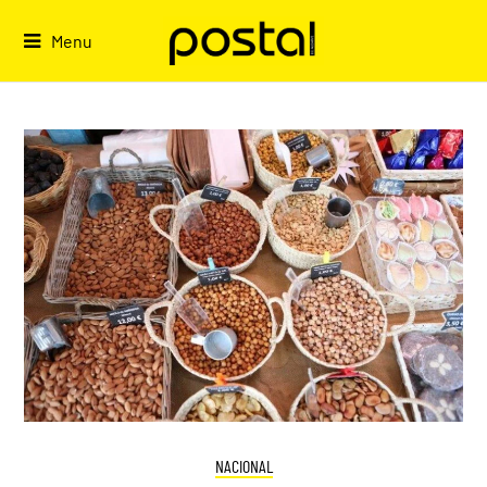
Skip
to
Menu
content
NACIONAL