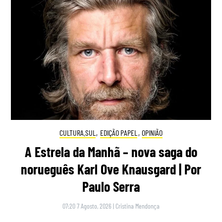
CULTURA.SUL
,
EDIÇÃO PAPEL
,
OPINIÃO
A Estrela da Manhã – nova saga do
norueguês Karl Ove Knausgard | Por
Paulo Serra
07:20 7 Agosto, 2026
|
Cristina Mendonça