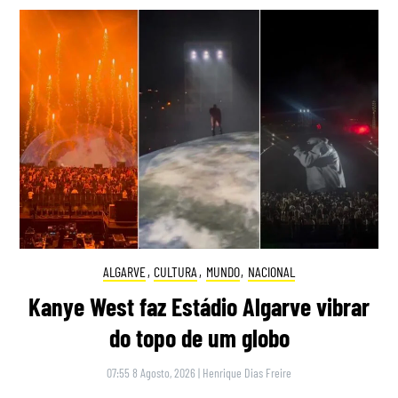
ALGARVE
,
CULTURA
,
MUNDO
,
NACIONAL
Kanye West faz Estádio Algarve vibrar
do topo de um globo
07:55 8 Agosto, 2026
|
Henrique Dias Freire