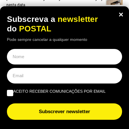
nesta data
×
Cultura e sustentabilidade marcam terceira edição da
Subscreva a
newsletter
Al-Bauhaus Dream Academy
do
POSTAL
Pode sempre cancelar a qualquer momento
ACEITO RECEBER COMUNICAÇÕES POR EMAIL
Subscrever newsletter