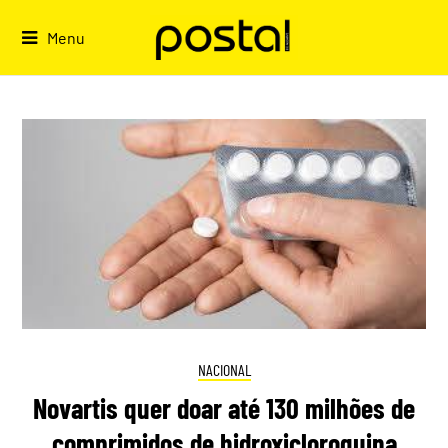
Skip
to
Menu
content
NACIONAL
Novartis quer doar até 130 milhões de
comprimidos de hidroxicloroquina