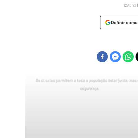
12:43 22 
Definir como
Os círculos permitem a toda a população estar junta, mas
segurança