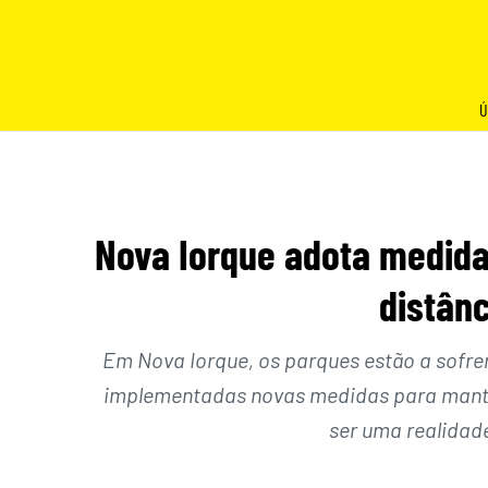
Skip
to
content
Ú
Nova Iorque adota medida
distân
Em Nova Iorque, os parques estão a sofre
implementadas novas medidas para mante
ser uma realidade