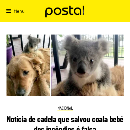
Skip
to
Menu
content
NACIONAL
Notícia de cadela que salvou coala bebé
dos incêndios é falsa