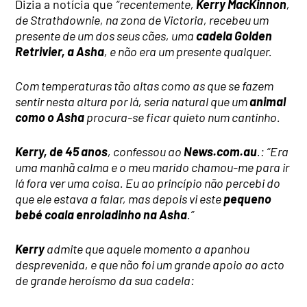
Dizia a notícia que
“recentemente,
Kerry MacKinnon
,
de Strathdownie, na zona de Victoria, recebeu um
presente de um dos seus cães, uma
cadela Golden
Retrivier, a Asha
, e não era um presente qualquer.
Com temperaturas tão altas como as que se fazem
sentir nesta altura por lá, seria natural que um
animal
como o Asha
procura-se ficar quieto num cantinho.
Kerry, de 45 anos
, confessou ao
News.com.au
.: “Era
uma manhã calma e o meu marido chamou-me para ir
lá fora ver uma coisa. Eu ao princípio não percebi do
que ele estava a falar, mas depois vi este
pequeno
bebé coala enroladinho na Asha
.”
Kerry
admite que aquele momento a apanhou
desprevenida, e que não foi um grande apoio ao acto
de grande heroísmo da sua cadela: