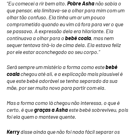
“Eu comecei a rir bem alto.
Pobre Asha
não sabia o
que pensar, ela limitava-se a olhar para mim com um
olhar tão confuso. Ela tinha um ar um pouco
comprometido quando eu vim cá fora para ver o que
se passava. A expressão dela era hilariante. Ela
continuava a olhar para o
bebé coala
, mas nem
sequer tentava tirá-lo de cima dela. Ela estava feliz
por ele estar aconchegado ao seu corpo.”
Será sempre um mistério a forma como este
bebé
coala
chegou até ali, e a explicação mais plausível é
que este bebé adorável se tenha separado da sua
mãe, por ser muito novo para partir com ela.
Mas a forma como lá chegou não interessa, o que é
certo, é que
graças a Asha
este bebé sobreviveu, pois
foi ela quem o manteve quente.
Kerry
disse ainda que não foi nada fácil separar os