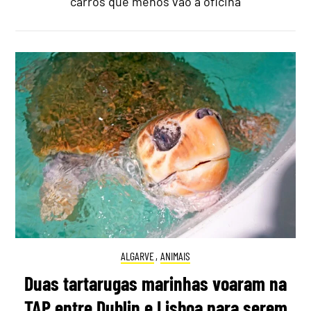
carros que menos vão à oficina
ALGARVE
,
ANIMAIS
Duas tartarugas marinhas voaram na
TAP entre Dublin e Lisboa para serem