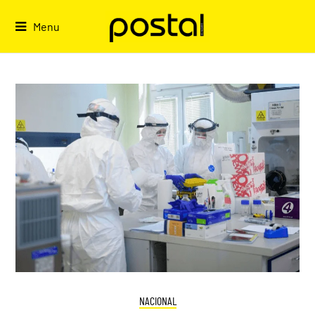
Skip
to
Menu
content
NACIONAL