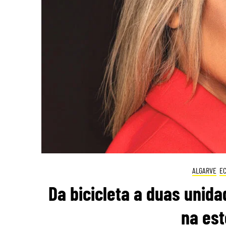
ALGARVE
E
Da bicicleta a duas unida
na est