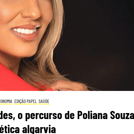
CONOMIA
EDIÇÃO PAPEL
SAÚDE
des, o percurso de Poliana Souz
ética algarvia