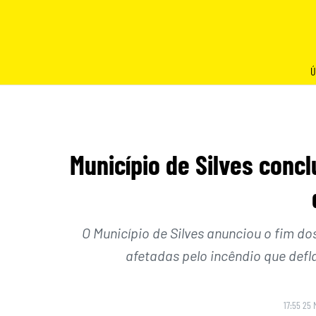
Skip
to
content
Ú
Município de Silves concl
O Município de Silves anunciou o fim do
afetadas pelo incêndio que defl
17:55 25 