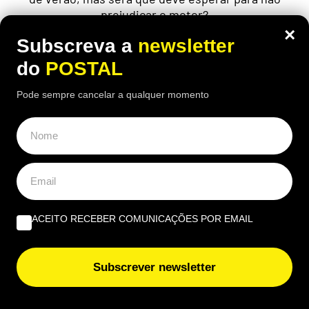
prejudicar o motor?
×
Subscreva a
newsletter
do
POSTAL
Pode sempre cancelar a qualquer momento
ACEITO RECEBER COMUNICAÇÕES POR EMAIL
Subscrever newsletter
ALGARVE
,
CULTURA
,
GASTRONOMIA
Marisco da Ria Formosa e grandes