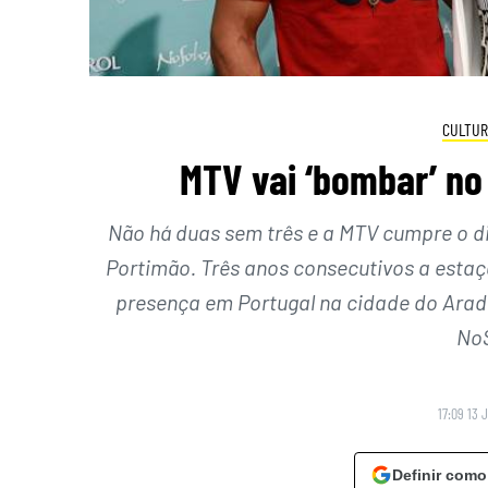
CULTUR
MTV vai ‘bombar’ no
Não há duas sem três e a MTV cumpre o d
Portimão. Três anos consecutivos a esta
presença em Portugal na cidade do Arade
NoS
17:09 13 
Definir como