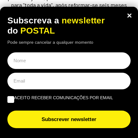
para "toda a vida", após reformar-se seis meses
antes da idade legal
×
Subscreva a
newsletter
do
POSTAL
Pode sempre cancelar a qualquer momento
ÚLTIMAS NOTÍCIAS
Nem pneus nem travões: este problema afetou mais de
1,7 milhões de automóveis nas inspeções e muitos
condutores nem dão por ele
Algarve concentra quase 30% das receitas do turismo
em junho
ACEITO RECEBER COMUNICAÇÕES POR EMAIL
Adeus burlas no Multibanco: este truque deixa o seu
Subscrever newsletter
código PIN ‘impossível’ de adivinhar